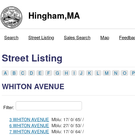
Hingham,MA
Search
Street Listing
Sales Search
Map
Feedba
Street Listing
A
B
C
D
E
F
G
H
I
J
K
L
M
N
O
P
WHITON AVENUE
Filter:
3 WHITON AVENUE
Mblu: 17/ 0/ 65/ /
6 WHITON AVENUE
Mblu: 27/ 0/ 53/ /
7 WHITON AVENUE
Mblu: 17/ 0/ 64/ /