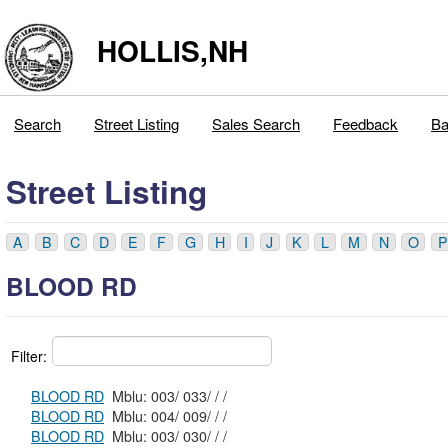
HOLLIS,NH
Search
Street Listing
Sales Search
Feedback
Ba
Street Listing
A
B
C
D
E
F
G
H
I
J
K
L
M
N
O
P
BLOOD RD
Filter:
BLOOD RD
Mblu: 003/ 033/ / /
BLOOD RD
Mblu: 004/ 009/ / /
BLOOD RD
Mblu: 003/ 030/ / /