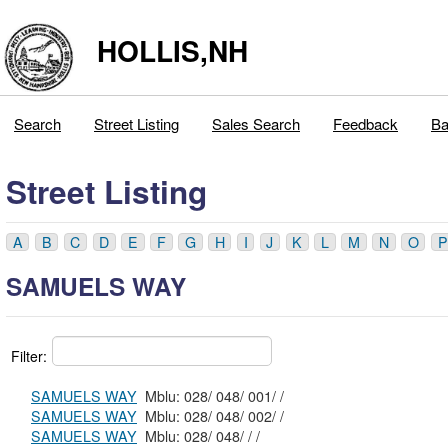
HOLLIS,NH
Search
Street Listing
Sales Search
Feedback
Ba
Street Listing
A
B
C
D
E
F
G
H
I
J
K
L
M
N
O
P
SAMUELS WAY
Filter:
SAMUELS WAY
Mblu: 028/ 048/ 001/ /
SAMUELS WAY
Mblu: 028/ 048/ 002/ /
SAMUELS WAY
Mblu: 028/ 048/ / /