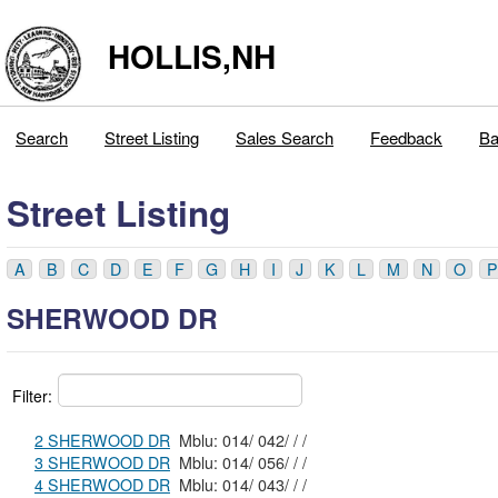
HOLLIS,NH
Search
Street Listing
Sales Search
Feedback
Ba
Street Listing
A
B
C
D
E
F
G
H
I
J
K
L
M
N
O
P
SHERWOOD DR
Filter:
2 SHERWOOD DR
Mblu: 014/ 042/ / /
3 SHERWOOD DR
Mblu: 014/ 056/ / /
4 SHERWOOD DR
Mblu: 014/ 043/ / /