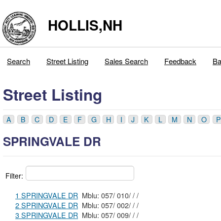
HOLLIS,NH
Search
Street Listing
Sales Search
Feedback
Ba
Street Listing
A
B
C
D
E
F
G
H
I
J
K
L
M
N
O
P
SPRINGVALE DR
Filter:
1 SPRINGVALE DR
Mblu: 057/ 010/ / /
2 SPRINGVALE DR
Mblu: 057/ 002/ / /
3 SPRINGVALE DR
Mblu: 057/ 009/ / /