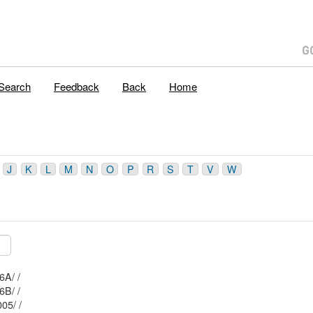
Search
Feedback
Back
Home
J
K
L
M
N
O
P
R
S
T
V
W
Mblu: 043/ 050/ 026A/ /
Mblu: 043/ 050/ 026B/ /
Mblu: 043/ 050/ 005/ /