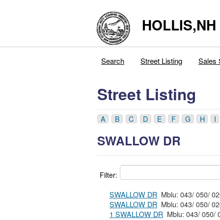
HOLLIS,NH
Search
Street Listing
Sales 
Street Listing
A
B
C
D
E
F
G
H
I
SWALLOW DR
Filter:
SWALLOW DR
SWALLOW DR
1 SWALLOW DR