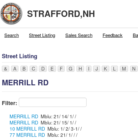
STRAFFORD,NH
Search
Street Listing
Sales Search
Feedback
Ba
Street Listing
&
A
B
C
D
E
F
G
H
I
J
K
L
M
N
MERRILL RD
Filter:
MERRILL RD
Mblu: 21/ 14/ 1/ /
MERRILL RD
Mblu: 21/ 15/ 1/ /
10 MERRILL RD
Mblu: 1/ 2/ 3-1/ /
77 MERRILL RD
Mblu: 21/ 1/ / /