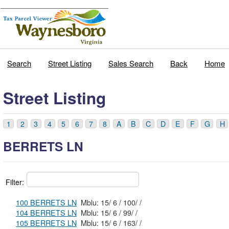
Search
Street Listing
Sales Search
Back
Home
Street Listing
1
2
3
4
5
6
7
8
A
B
C
D
E
F
G
H
BERRETS LN
Filter:
100 BERRETS LN
Mblu: 15/ 6 / 100/ /
104 BERRETS LN
Mblu: 15/ 6 / 99/ /
105 BERRETS LN
Mblu: 15/ 6 / 163/ /