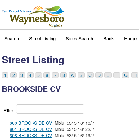
Search
Street Listing
Sales Search
Back
Home
Street Listing
1
2
3
4
5
6
7
8
A
B
C
D
E
F
G
H
BROOKSIDE CV
Filter:
600 BROOKSIDE CV
Mblu: 53/ 5 16/ 18/ /
601 BROOKSIDE CV
Mblu: 53/ 5 16/ 22/ /
608 BROOKSIDE CV
Mblu: 53/ 5 16/ 19/ /