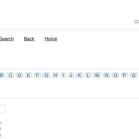
Search
Back
Home
B
C
D
E
F
G
H
I
J
K
L
M
N
O
P
Q
Mblu: 42/ 6 1/ 16/ /
Mblu: 42/ 6 1/ 15/ /
Mblu: 42/ 6 1/ 14/ /