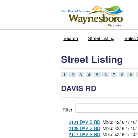
Search
Street Listing
Sales 
Street Listing
1
2
3
4
5
6
7
8
A
DAVIS RD
Filter:
2101 DAVIS RD
2109 DAVIS RD
2117 DAVIS RD