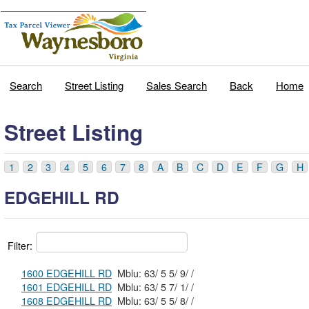
Search
Street Listing
Sales Search
Back
Home
Street Listing
1
2
3
4
5
6
7
8
A
B
C
D
E
F
G
H
EDGEHILL RD
Filter:
1600 EDGEHILL RD
Mblu: 63/ 5 5/ 9/ /
1601 EDGEHILL RD
Mblu: 63/ 5 7/ 1/ /
1608 EDGEHILL RD
Mblu: 63/ 5 5/ 8/ /