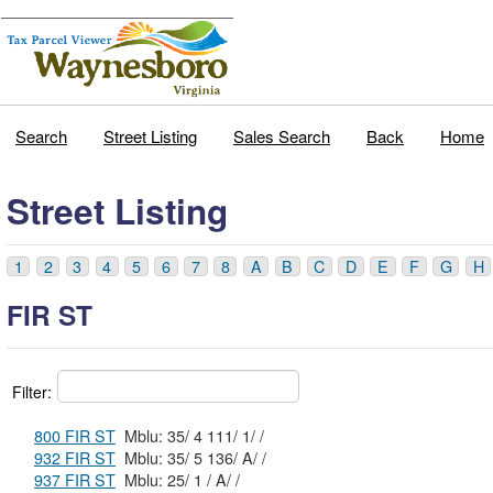
Search
Street Listing
Sales Search
Back
Home
Street Listing
1
2
3
4
5
6
7
8
A
B
C
D
E
F
G
H
FIR ST
Filter:
800 FIR ST
Mblu: 35/ 4 111/ 1/ /
932 FIR ST
Mblu: 35/ 5 136/ A/ /
937 FIR ST
Mblu: 25/ 1 / A/ /