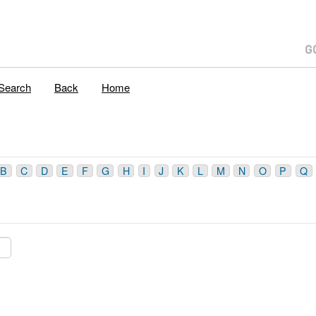
Search
Back
Home
B
C
D
E
F
G
H
I
J
K
L
M
N
O
P
Q