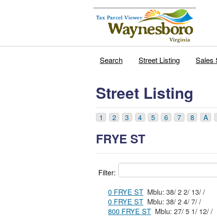
Search
Street Listing
Sales 
Street Listing
1
2
3
4
5
6
7
8
A
FRYE ST
Filter:
0 FRYE ST
Mblu: 38/ 2 2/ 13/ /
0 FRYE ST
Mblu: 38/ 2 4/ 7/ /
800 FRYE ST
Mblu: 27/ 5 1/ 12/ /