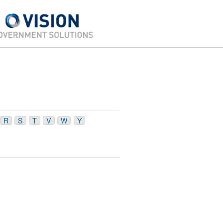
R
S
T
V
W
Y