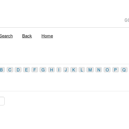
Search
Back
Home
B
C
D
E
F
G
H
I
J
K
L
M
N
O
P
Q