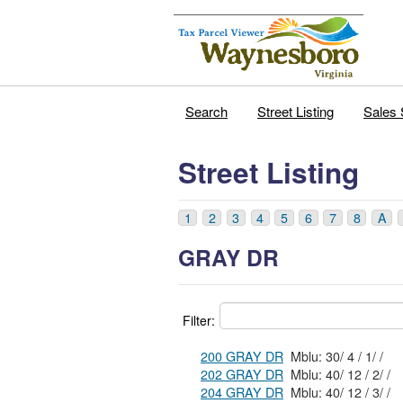
Search
Street Listing
Sales 
Street Listing
1
2
3
4
5
6
7
8
A
GRAY DR
Filter:
200 GRAY DR
Mblu: 30/ 4 / 1/ /
202 GRAY DR
Mblu: 40/ 12 / 2/ /
204 GRAY DR
Mblu: 40/ 12 / 3/ /