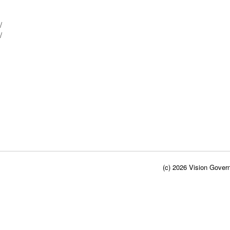
13/ B/
13/ A/
(c) 2026 Vision Govern