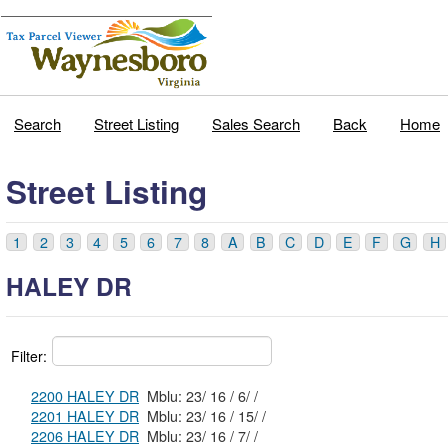
Search
Street Listing
Sales Search
Back
Home
Street Listing
1
2
3
4
5
6
7
8
A
B
C
D
E
F
G
H
HALEY DR
Filter:
2200 HALEY DR
Mblu: 23/ 16 / 6/ /
2201 HALEY DR
Mblu: 23/ 16 / 15/ /
2206 HALEY DR
Mblu: 23/ 16 / 7/ /