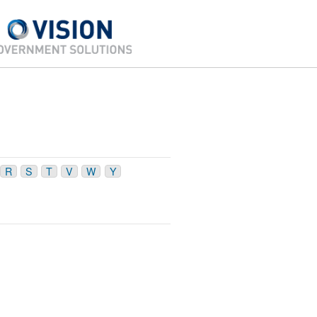
R
S
T
V
W
Y