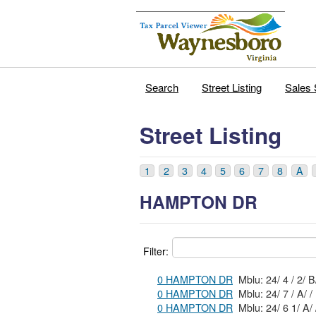
Search
Street Listing
Sales 
Street Listing
1
2
3
4
5
6
7
8
A
HAMPTON DR
Filter:
0 HAMPTON DR
Mblu: 24/ 4 / 
0 HAMPTON DR
Mblu: 24/ 7 / A/ /
0 HAMPTON DR
Mblu