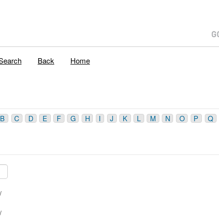
Search
Back
Home
B
C
D
E
F
G
H
I
J
K
L
M
N
O
P
Q
2/ B/
: 24/ 6 1/ A/ /