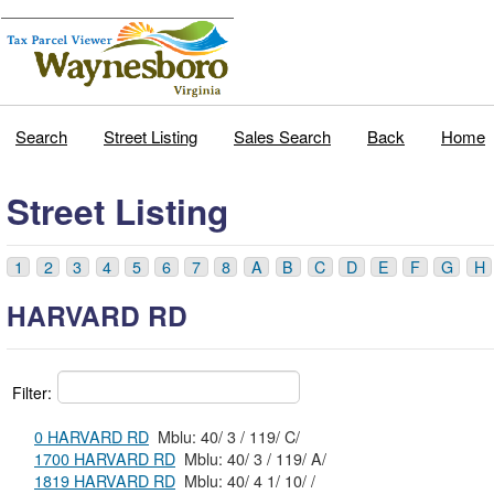
Search
Street Listing
Sales Search
Back
Home
Street Listing
1
2
3
4
5
6
7
8
A
B
C
D
E
F
G
H
HARVARD RD
Filter:
0 HARVARD RD
Mblu: 40/ 3 / 119/ C/
1700 HARVARD RD
Mblu: 40/ 3 / 119/ A/
1819 HARVARD RD
Mblu: 40/ 4 1/ 10/ /