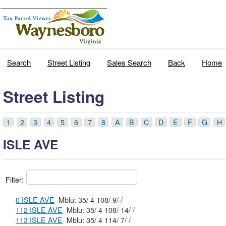
Search
Street Listing
Sales Search
Back
Home
Street Listing
1
2
3
4
5
6
7
8
A
B
C
D
E
F
G
H
ISLE AVE
Filter:
0 ISLE AVE
Mblu: 35/ 4 108/ 9/ /
112 ISLE AVE
Mblu: 35/ 4 108/ 14/ /
113 ISLE AVE
Mblu: 35/ 4 114/ 7/ /