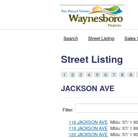
Search
Street Listing
Sales 
Street Listing
1
2
3
4
5
6
7
8
A
JACKSON AVE
Filter:
116 JACKSON AVE
119 JACKSON AVE
120 JACKSON AVE