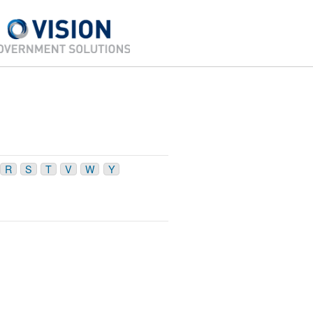
R
S
T
V
W
Y