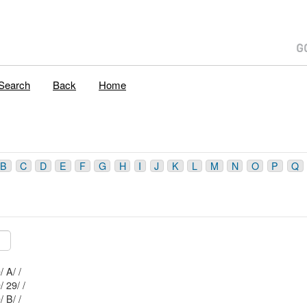
Search
Back
Home
B
C
D
E
F
G
H
I
J
K
L
M
N
O
P
Q
Mblu: 57/ 1 90/ A/ /
Mblu: 57/ 1 89/ 29/ /
Mblu: 57/ 1 90/ B/ /