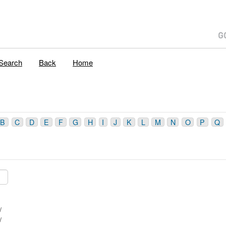
Search
Back
Home
B
C
D
E
F
G
H
I
J
K
L
M
N
O
P
Q
 42/ 15 / 42/ /
 42/ 16 / 30/ /