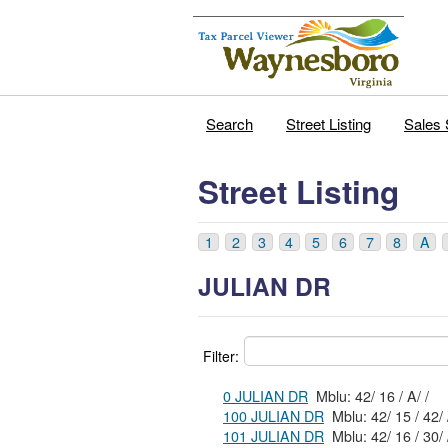
Search
Street Listing
Sales 
Street Listing
1
2
3
4
5
6
7
8
A
JULIAN DR
Filter:
0 JULIAN DR
Mblu: 42/ 16 / A/ /
100 JULIAN DR
Mblu:
101 JULIAN DR
Mblu: