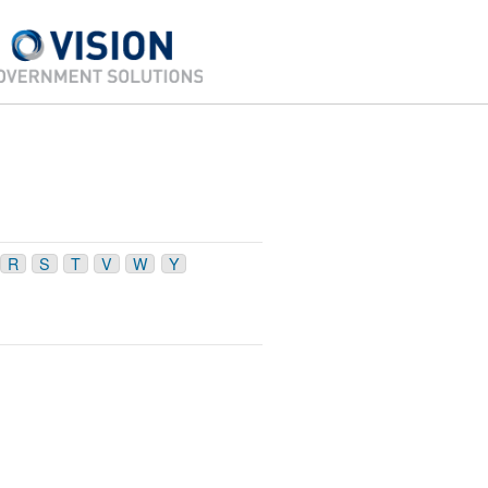
R
S
T
V
W
Y