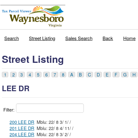
Search
Street Listing
Sales Search
Back
Home
Street Listing
1
2
3
4
5
6
7
8
A
B
C
D
E
F
G
H
LEE DR
Filter:
200 LEE DR
Mblu: 22/ 8 3/ 1/ /
201 LEE DR
Mblu: 22/ 8 4/ 11/ /
204 LEE DR
Mblu: 22/ 8 3/ 2/ /