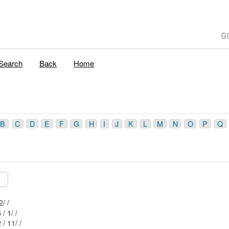
Search
Back
Home
B
C
D
E
F
G
H
I
J
K
L
M
N
O
P
Q
Mblu: 12/ 4 / 62/ /
/ 1/ /
Mblu: 12/ 12 / 11/ /