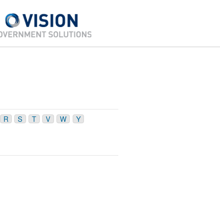
R
S
T
V
W
Y