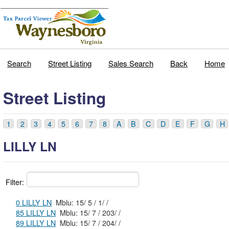
Search
Street Listing
Sales Search
Back
Home
Street Listing
1
2
3
4
5
6
7
8
A
B
C
D
E
F
G
H
LILLY LN
Filter:
0 LILLY LN
Mblu: 15/ 5 / 1/ /
85 LILLY LN
Mblu: 15/ 7 / 203/ /
89 LILLY LN
Mblu: 15/ 7 / 204/ /