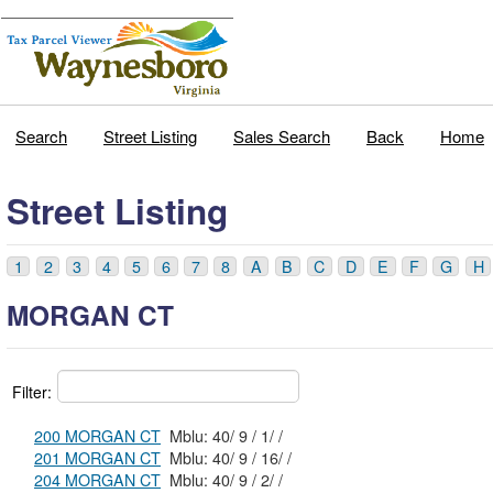
Search
Street Listing
Sales Search
Back
Home
Street Listing
1
2
3
4
5
6
7
8
A
B
C
D
E
F
G
H
MORGAN CT
Filter:
200 MORGAN CT
Mblu: 40/ 9 / 1/ /
201 MORGAN CT
Mblu: 40/ 9 / 16/ /
204 MORGAN CT
Mblu: 40/ 9 / 2/ /