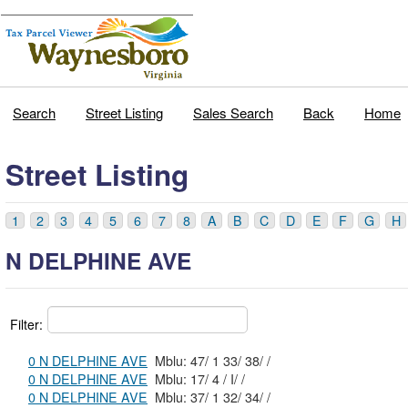
Search
Street Listing
Sales Search
Back
Home
Street Listing
1
2
3
4
5
6
7
8
A
B
C
D
E
F
G
H
N DELPHINE AVE
Filter:
0 N DELPHINE AVE
Mblu: 47/ 1 33/ 38/ /
0 N DELPHINE AVE
Mblu: 17/ 4 / I/ /
0 N DELPHINE AVE
Mblu: 37/ 1 32/ 34/ /