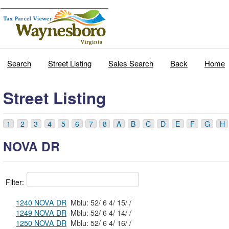
Search
Street Listing
Sales Search
Back
Home
Street Listing
1
2
3
4
5
6
7
8
A
B
C
D
E
F
G
H
NOVA DR
Filter:
1240 NOVA DR
Mblu: 52/ 6 4/ 15/ /
1249 NOVA DR
Mblu: 52/ 6 4/ 14/ /
1250 NOVA DR
Mblu: 52/ 6 4/ 16/ /