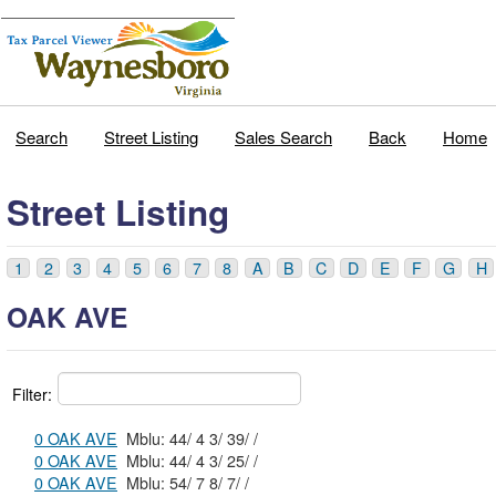
Search
Street Listing
Sales Search
Back
Home
Street Listing
1
2
3
4
5
6
7
8
A
B
C
D
E
F
G
H
OAK AVE
Filter:
0 OAK AVE
Mblu: 44/ 4 3/ 39/ /
0 OAK AVE
Mblu: 44/ 4 3/ 25/ /
0 OAK AVE
Mblu: 54/ 7 8/ 7/ /