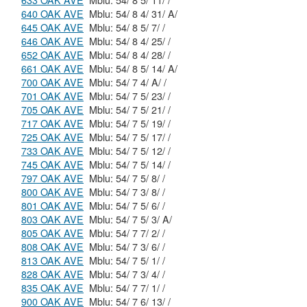
633 OAK AVE
Mblu: 54/ 8 5/ 11/ /
640 OAK AVE
Mblu: 54/ 8 4/ 31/ A/
645 OAK AVE
Mblu: 54/ 8 5/ 7/ /
646 OAK AVE
Mblu: 54/ 8 4/ 25/ /
652 OAK AVE
Mblu: 54/ 8 4/ 28/ /
661 OAK AVE
Mblu: 54/ 8 5/ 14/ A/
700 OAK AVE
Mblu: 54/ 7 4/ A/ /
701 OAK AVE
Mblu: 54/ 7 5/ 23/ /
705 OAK AVE
Mblu: 54/ 7 5/ 21/ /
717 OAK AVE
Mblu: 54/ 7 5/ 19/ /
725 OAK AVE
Mblu: 54/ 7 5/ 17/ /
733 OAK AVE
Mblu: 54/ 7 5/ 12/ /
745 OAK AVE
Mblu: 54/ 7 5/ 14/ /
797 OAK AVE
Mblu: 54/ 7 5/ 8/ /
800 OAK AVE
Mblu: 54/ 7 3/ 8/ /
801 OAK AVE
Mblu: 54/ 7 5/ 6/ /
803 OAK AVE
Mblu: 54/ 7 5/ 3/ A/
805 OAK AVE
Mblu: 54/ 7 7/ 2/ /
808 OAK AVE
Mblu: 54/ 7 3/ 6/ /
813 OAK AVE
Mblu: 54/ 7 5/ 1/ /
828 OAK AVE
Mblu: 54/ 7 3/ 4/ /
835 OAK AVE
Mblu: 54/ 7 7/ 1/ /
900 OAK AVE
Mblu: 54/ 7 6/ 13/ /