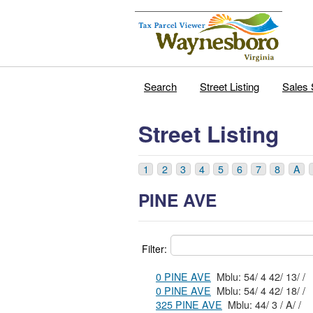
Search
Street Listing
Sales 
Street Listing
1
2
3
4
5
6
7
8
A
PINE AVE
Filter:
0 PINE AVE
Mblu: 54/ 4 42/ 13/ /
0 PINE AVE
Mblu: 54/ 4 42/ 18/ /
325 PINE AVE
Mblu: 44/ 3 / A/ /