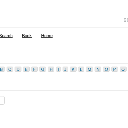
Search
Back
Home
B
C
D
E
F
G
H
I
J
K
L
M
N
O
P
Q