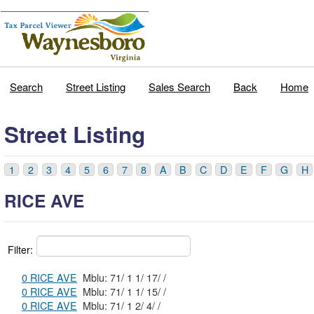
Search
Street Listing
Sales Search
Back
Home
Street Listing
1
2
3
4
5
6
7
8
A
B
C
D
E
F
G
H
RICE AVE
Filter:
0 RICE AVE
Mblu: 71/ 1 1/ 17/ /
0 RICE AVE
Mblu: 71/ 1 1/ 15/ /
0 RICE AVE
Mblu: 71/ 1 2/ 4/ /