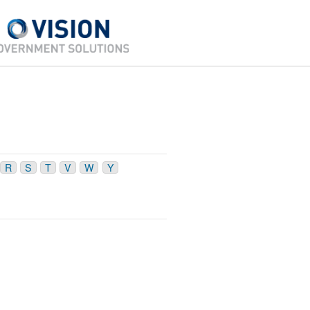
R
S
T
V
W
Y