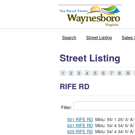
Search
Street Listing
Sales 
Street Listing
1
2
3
4
5
6
7
8
A
RIFE RD
Filter:
501 RIFE RD
Mblu: 55/ 1 25/ 3/ A/
601 RIFE RD
Mblu: 54/ 4 34/ 6/ A/
625 RIFE RD
Mblu: 54/ 4 34/ 5/ A/