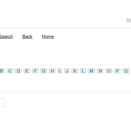
Search
Back
Home
B
C
D
E
F
G
H
I
J
K
L
M
N
O
P
Q