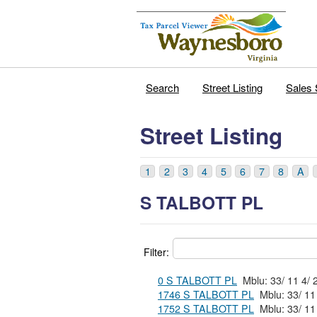
Search
Street Listing
Sales 
Street Listing
1
2
3
4
5
6
7
8
A
S TALBOTT PL
Filter:
0 S TALBOTT PL
1746 S TALBOTT PL
1752 S TALBOTT PL