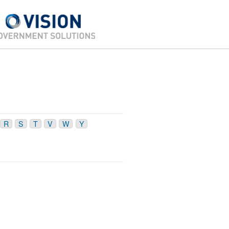
R
S
T
V
W
Y