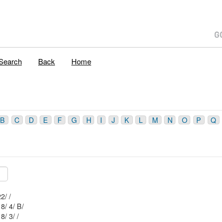
Search
Back
Home
B
C
D
E
F
G
H
I
J
K
L
M
N
O
P
Q
Mblu: 33/ 11 4/ 22/ /
Mblu: 33/ 11 8/ 4/ B/
Mblu: 33/ 11 8/ 3/ /