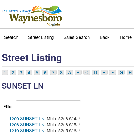
Search
Street Listing
Sales Search
Back
Home
Street Listing
1
2
3
4
5
6
7
8
A
B
C
D
E
F
G
H
SUNSET LN
Filter:
1200 SUNSET LN
Mblu: 52/ 6 9/ 4/ /
1206 SUNSET LN
Mblu: 52/ 6 9/ 5/ /
1210 SUNSET LN
Mblu: 52/ 5 9/ 6/ /