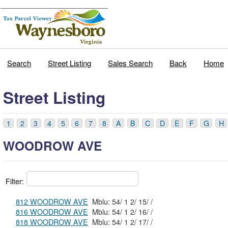
Search
Street Listing
Sales Search
Back
Home
Street Listing
1
2
3
4
5
6
7
8
A
B
C
D
E
F
G
H
WOODROW AVE
Filter:
812 WOODROW AVE
Mblu: 54/ 1 2/ 15/ /
816 WOODROW AVE
Mblu: 54/ 1 2/ 16/ /
818 WOODROW AVE
Mblu: 54/ 1 2/ 17/ /