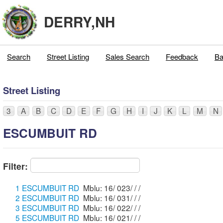
DERRY,NH
Search
Street Listing
Sales Search
Feedback
Ba
Street Listing
3
A
B
C
D
E
F
G
H
I
J
K
L
M
N
ESCUMBUIT RD
Filter:
1 ESCUMBUIT RD
Mblu: 16/ 023/ / /
2 ESCUMBUIT RD
Mblu: 16/ 031/ / /
3 ESCUMBUIT RD
Mblu: 16/ 022/ / /
5 ESCUMBUIT RD
Mblu: 16/ 021/ / /