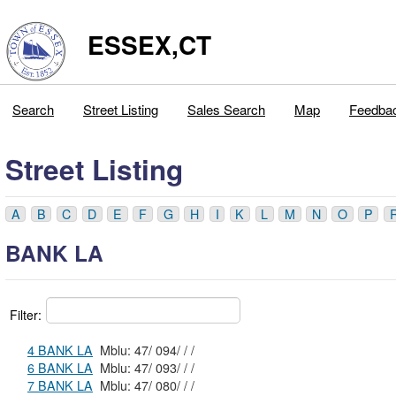
ESSEX,CT
Search
Street Listing
Sales Search
Map
Feedba
Street Listing
A
B
C
D
E
F
G
H
I
K
L
M
N
O
P
BANK LA
Filter:
4 BANK LA
Mblu: 47/ 094/ / /
6 BANK LA
Mblu: 47/ 093/ / /
7 BANK LA
Mblu: 47/ 080/ / /