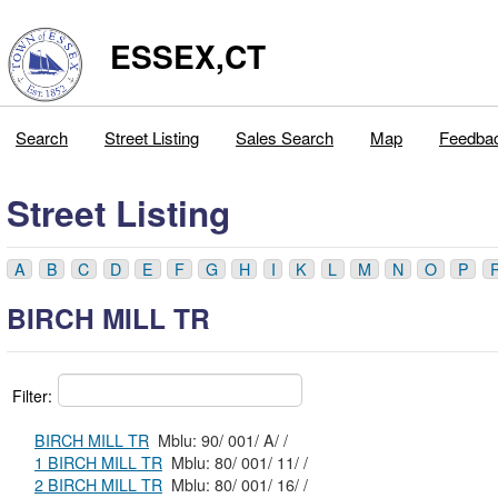
ESSEX,CT
Search
Street Listing
Sales Search
Map
Feedba
Street Listing
A
B
C
D
E
F
G
H
I
K
L
M
N
O
P
BIRCH MILL TR
Filter:
BIRCH MILL TR
Mblu: 90/ 001/ A/ /
1 BIRCH MILL TR
Mblu: 80/ 001/ 11/ /
2 BIRCH MILL TR
Mblu: 80/ 001/ 16/ /