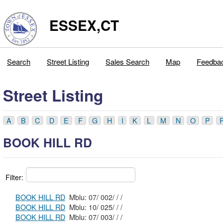
ESSEX,CT
Search
Street Listing
Sales Search
Map
Feedba
Street Listing
A
B
C
D
E
F
G
H
I
K
L
M
N
O
P
BOOK HILL RD
Filter:
BOOK HILL RD
Mblu: 07/ 002/ / /
BOOK HILL RD
Mblu: 10/ 025/ / /
BOOK HILL RD
Mblu: 07/ 003/ / /