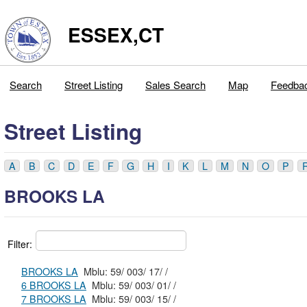
ESSEX,CT
Search
Street Listing
Sales Search
Map
Feedba
Street Listing
A
B
C
D
E
F
G
H
I
K
L
M
N
O
P
BROOKS LA
Filter:
BROOKS LA
Mblu: 59/ 003/ 17/ /
6 BROOKS LA
Mblu: 59/ 003/ 01/ /
7 BROOKS LA
Mblu: 59/ 003/ 15/ /