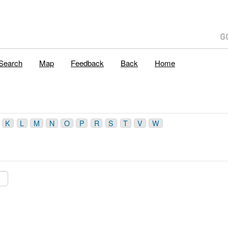
Search
Map
Feedback
Back
Home
K
L
M
N
O
P
R
S
T
V
W