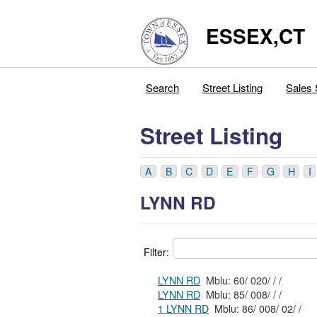
ESSEX,CT
Search
Street Listing
Sales 
Street Listing
A
B
C
D
E
F
G
H
I
LYNN RD
Filter:
LYNN RD
Mblu: 60/ 020/ / /
LYNN RD
Mblu: 85/ 008/ / /
1 LYNN RD
Mblu: 86/ 008/ 02/ /