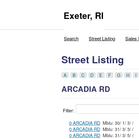
Exeter, RI
Search
Street Listing
Sales 
Street Listing
A
B
C
D
E
F
G
H
I
ARCADIA RD
Filter:
0 ARCADIA RD
Mblu: 30/ 1/ 3/ /
0 ARCADIA RD
Mblu: 31/ 3/ 3/ /
0 ARCADIA RD
Mblu: 31/ 3/ 5/ /