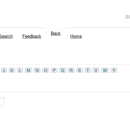
Back
Search
Feedback
Home
J
K
L
M
N
O
P
Q
R
S
T
V
W
Y