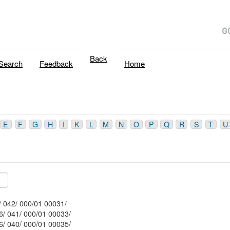
Back
Search
Feedback
Home
E
F
G
H
I
K
L
M
N
O
P
Q
R
S
T
U
Mblu: 116/ 042/ 000/01 00031/
Mblu: 116/ 041/ 000/01 00033/
Mblu: 116/ 040/ 000/01 00035/