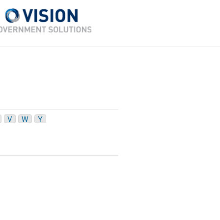
V
W
Y