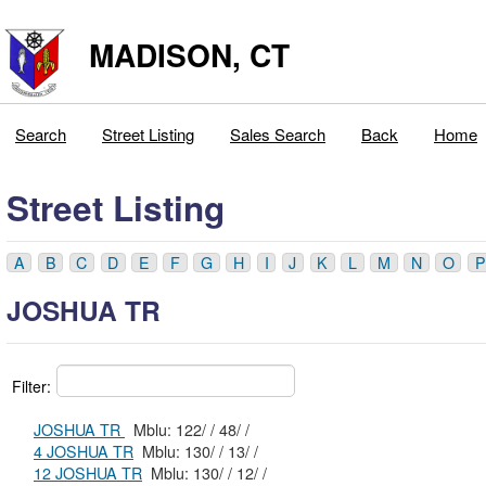
MADISON, CT
Search
Street Listing
Sales Search
Back
Home
Street Listing
A
B
C
D
E
F
G
H
I
J
K
L
M
N
O
P
JOSHUA TR
Filter:
JOSHUA TR
Mblu: 122/ / 48/ /
4 JOSHUA TR
Mblu: 130/ / 13/ /
12 JOSHUA TR
Mblu: 130/ / 12/ /