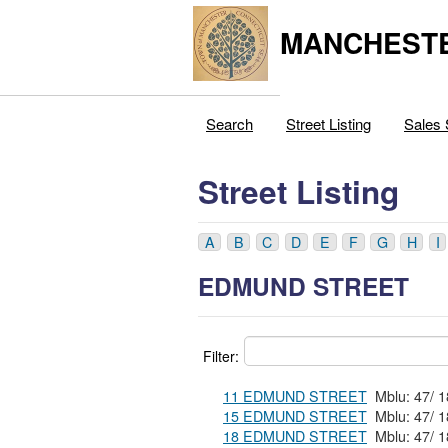
MANCHESTE
Search
Street Listing
Sales 
Street Listing
A
B
C
D
E
F
G
H
I
EDMUND STREET
Filter:
11 EDMUND STREET
15 EDMUND STREET
18 EDMUND STREET