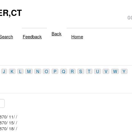
R,CT
Back
Search
Feedback
Home
J
K
L
M
N
O
P
Q
R
S
T
U
V
W
Y
Mblu: 47/ 1870/ 11/ /
Mblu: 47/ 1870/ 15/ /
Mblu: 47/ 1870/ 18/ /