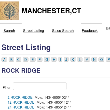
MANCHESTER,CT
Ba
Search
Street Listing
Sales Search
Feedback
Street Listing
A
B
C
D
E
F
G
H
I
J
K
L
M
N
O
P
ROCK RIDGE
Filter:
2 ROCK RIDGE
Mblu: 143/ 4855/ 02/ /
12 ROCK RIDGE
Mblu: 143/ 4855/ 12/ /
24 ROCK RIDGE
Mblu: 143/ 4855/ 24/ /