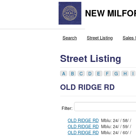
NEW MILFO
Search
Street Listing
Sales 
Street Listing
A
B
C
D
E
F
G
H
I
OLD RIDGE RD
Filter:
OLD RIDGE RD
Mblu: 24/ / 58/ /
OLD RIDGE RD
Mblu: 24/ / 59/ /
OLD RIDGE RD
Mblu: 24/ / 60/ /