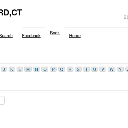
RD,CT
Back
Search
Feedback
Home
J
K
L
M
N
O
P
Q
R
S
T
U
V
W
Y