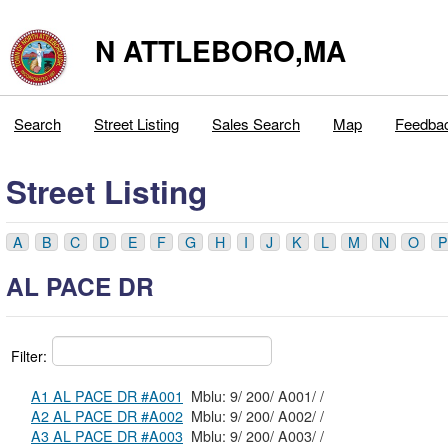
N ATTLEBORO,MA
Search
Street Listing
Sales Search
Map
Feedba
Street Listing
A
B
C
D
E
F
G
H
I
J
K
L
M
N
O
P
AL PACE DR
Filter:
A1 AL PACE DR #A001
Mblu: 9/ 200/ A001/ /
A2 AL PACE DR #A002
Mblu: 9/ 200/ A002/ /
A3 AL PACE DR #A003
Mblu: 9/ 200/ A003/ /