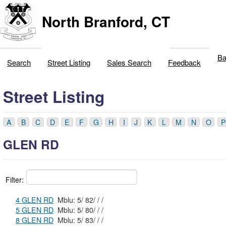
North Branford, CT
Ba
Search
Street Listing
Sales Search
Feedback
Street Listing
A
B
C
D
E
F
G
H
I
J
K
L
M
N
O
P
GLEN RD
Filter:
4 GLEN RD
Mblu: 5/ 82/ / /
5 GLEN RD
Mblu: 5/ 80/ / /
8 GLEN RD
Mblu: 5/ 83/ / /