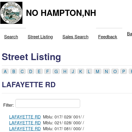
NO HAMPTON,NH
Ba
Search
Street Listing
Sales Search
Feedback
Street Listing
A
B
C
D
E
F
G
H
J
K
L
M
N
O
P
LAFAYETTE RD
Filter:
LAFAYETTE RD
Mblu: 017/ 029/ 001/ /
LAFAYETTE RD
Mblu: 021/ 028/ 000/ /
LAFAYETTE RD
Mblu: 017/ 081/ 000/ /