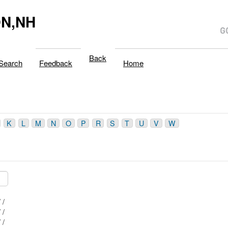
N,NH
Back
Search
Feedback
Home
K
L
M
N
O
P
R
S
T
U
V
W
Mblu: 021/ 007/ 004/ /
Mblu: 021/ 007/ 013/ /
Mblu: 021/ 007/ 005/ /