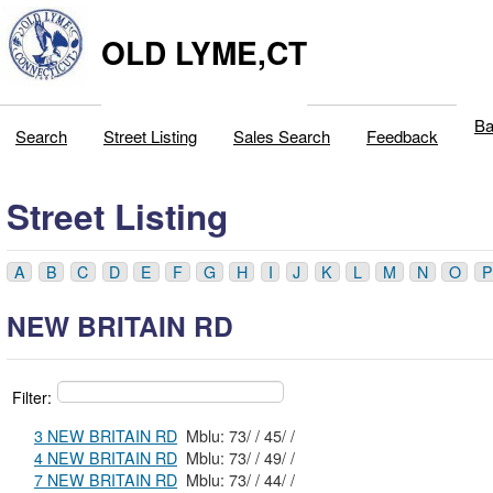
OLD LYME,CT
Ba
Search
Street Listing
Sales Search
Feedback
Street Listing
A
B
C
D
E
F
G
H
I
J
K
L
M
N
O
P
NEW BRITAIN RD
Filter:
3 NEW BRITAIN RD
Mblu: 73/ / 45/ /
4 NEW BRITAIN RD
Mblu: 73/ / 49/ /
7 NEW BRITAIN RD
Mblu: 73/ / 44/ /